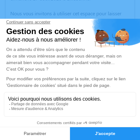
Nous vous invitons à utiliser cet espace pour laisser
vos condoléances, partager des photos souvenirs, une
anecdote ou exprimer vos pensées à travers des
poèmes ou des textes. Cet endroit est un lieu
d'expression dédié à honorer la mémoire de Thérèse
DELAMARE.
Un service de plantation d’arbre hommage est
disponible ici
.
Je rends hommage
Cérémonie religieuse
jeudi 28 août 2025 à 14h30
6
Église Saint Pierre de Tocqueville
Cté de baie de seine
Faire-part
Hommages
27500 Tocqueville