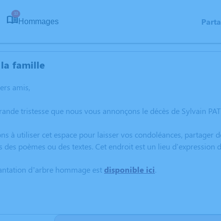
33
Part
Hommages
la famille
hers amis,
rande tristesse que nous vous annonçons le décès de Sylvain PAT
ns à utiliser cet espace pour laisser vos condoléances, partager
s des poèmes ou des textes. Cet endroit est un lieu d'expression
lantation d’arbre hommage est
disponible ici
.