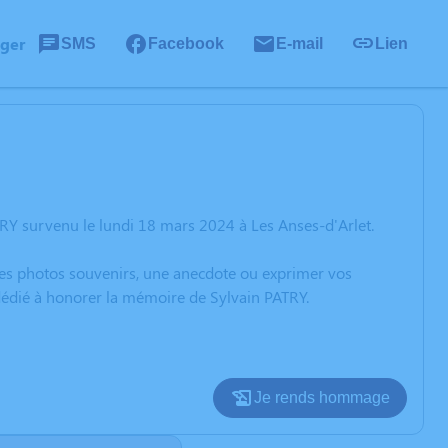
ager
SMS
Facebook
E-mail
Lien
RY survenu le lundi 18 mars 2024 à Les Anses-d'Arlet.
 des photos souvenirs, une anecdote ou exprimer vos
 dédié à honorer la mémoire de Sylvain PATRY.
Je rends hommage