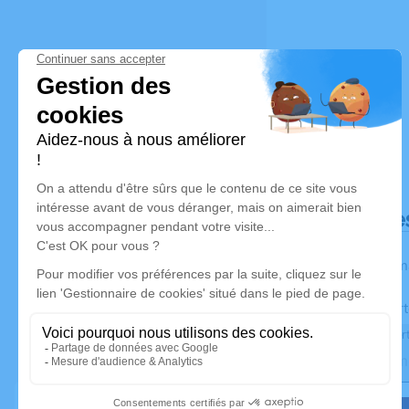
Déroulé de
Les inform
Activez une aler
Recevoir une aler