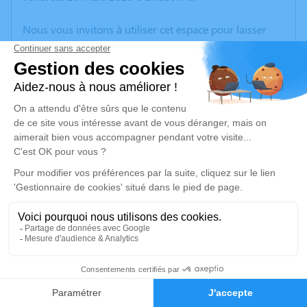
Nous vous invitons à utiliser cet espace pour laisser
vos condoléances, partager des photos souvenirs, une
anecdote ou exprimer vos pensées à travers des
poèmes ou des textes. Cet endroit est un lieu
d'expression dédié à honorer la mémoire de Roland
DROUIN.
Un service de plantation d’arbre hommage est
disponible ici
.
Je rends hommage
Cérémonie religieuse
vendredi 17 mars 2023 à 10h00
1
Eglise Notre Dame de Lillebonne
Place Carnot
Faire-part
Hommages
76170 Lillebonne