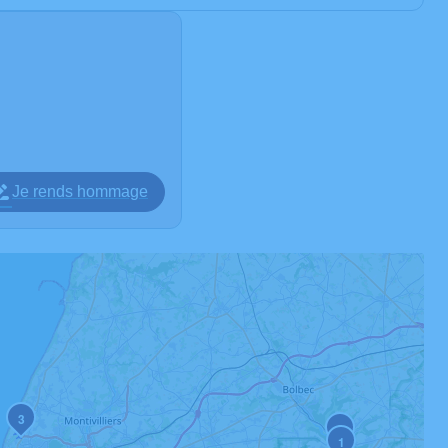
Je rends hommage
3
2
1