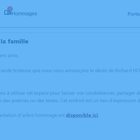
20
Part
Hommages
la famille
hers amis,
grande tristesse que nous vous annonçons le décès de Richard 
ns à utiliser cet espace pour laisser vos condoléances, partager
s des poèmes ou des textes. Cet endroit est un lieu d'expressio
lantation d’arbre hommage est
disponible ici
.