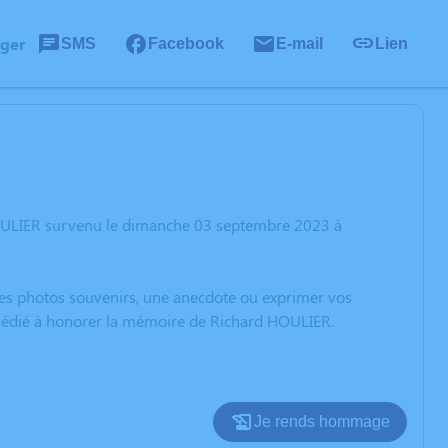
ager
SMS
Facebook
E-mail
Lien
HOULIER survenu le dimanche 03 septembre 2023 à
 des photos souvenirs, une anecdote ou exprimer vos
n dédié à honorer la mémoire de Richard HOULIER.
Je rends hommage