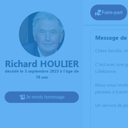
Faire-part
Message de 
Chère famille, c
Richard HOULIER
C’est avec une 
Lillebonne.
décédé le 3 septembre 2023 à l'âge de
78 ans
Nous vous invito
pensées à traver
Je rends hommage
Un service de p