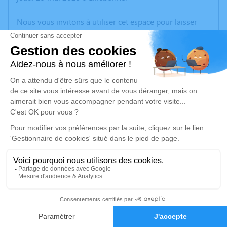
Nous vous invitons à utiliser cet espace pour laisser
vos condoléances, partager des photos souvenirs, une
anecdote ou exprimer vos pensées à travers des
poèmes ou des textes. Cet endroit est un lieu
d'expression dédié à honorer la mémoire de René
DÉMEILLIERS.
Un service de plantation d’arbre hommage est
disponible ici
.
Je rends hommage
Cérémonie religieuse
jeudi 05 juin 2025 à 10h00
14
Église Saint Michel de Grand-Camp
76170 Grand-Camp
Faire-part
Hommages