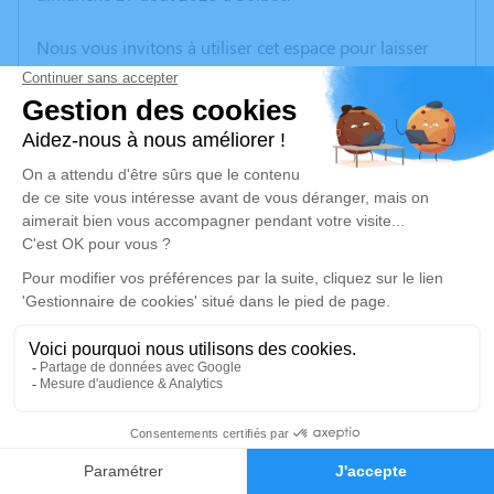
Nous vous invitons à utiliser cet espace pour laisser
vos condoléances, partager des photos souvenirs, une
anecdote ou exprimer vos pensées à travers des
poèmes ou des textes. Cet endroit est un lieu
d'expression dédié à honorer la mémoire de Rémy
CHARRUE.
Un service de plantation d’arbre hommage est
disponible ici
.
Je rends hommage
Cérémonie civile
samedi 02 septembre 2023 à 10h00
14
Complexe Funéraire de Le Havre
rue maryse bastié
Faire-part
Hommages
76620 Le Havre