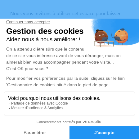
Nous vous invitons à utiliser cet espace pour laisser
vos condoléances, partager des photos souvenirs, une
anecdote ou exprimer vos pensées à travers des
poèmes ou des textes. Cet endroit est un lieu
d'expression dédié à honorer la mémoire de Rémi
GONFRAY.
Un service de plantation d’arbre hommage est
disponible ici
.
Je rends hommage
Cérémonie religieuse
mercredi 22 novembre 2023 à 10h00
4
Église de La Frenaye
76170 La Frenaye
Faire-part
Hommages