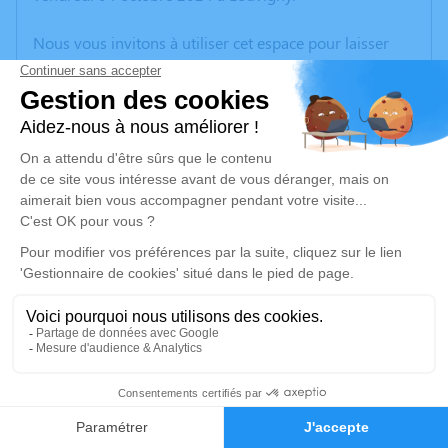
Nous vous invitons à utiliser cet espace pour laisser
vos condoléances, partager des photos souvenirs, une
anecdote ou exprimer vos pensées à travers des
poèmes ou des textes. Cet endroit est un lieu
d'expression dédié à honorer la mémoire de Paulette
PIN.
Un service de plantation d’arbre hommage est
disponible ici
.
Je rends hommage
Cérémonie civile
jeudi 10 octobre 2024 à 14h00
16
Complexe Funéraire du Havre de Le Havre
155 Rue Maryse Bastié
Faire-part
Hommages
76620 Le Havre