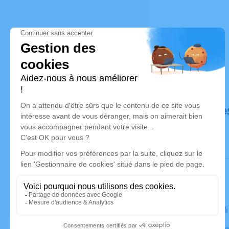
Déroulé de
Le mercred
Eglise Notr