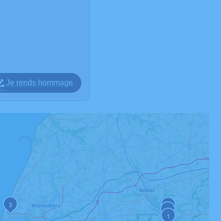
Je rends hommage
3
4
2
1