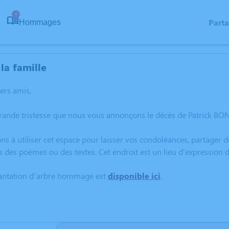
4
Part
Hommages
la famille
hers amis,
rande tristesse que nous vous annonçons le décès de Patrick BON
ns à utiliser cet espace pour laisser vos condoléances, partager
s des poèmes ou des textes. Cet endroit est un lieu d'expressio
lantation d’arbre hommage est
disponible ici
.