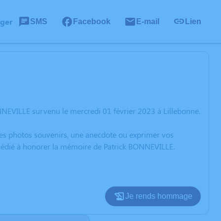
ager
SMS
Facebook
E-mail
Lien
NEVILLE survenu le mercredi 01 février 2023 à Lillebonne.
 des photos souvenirs, une anecdote ou exprimer vos
n dédié à honorer la mémoire de Patrick BONNEVILLE.
Je rends hommage