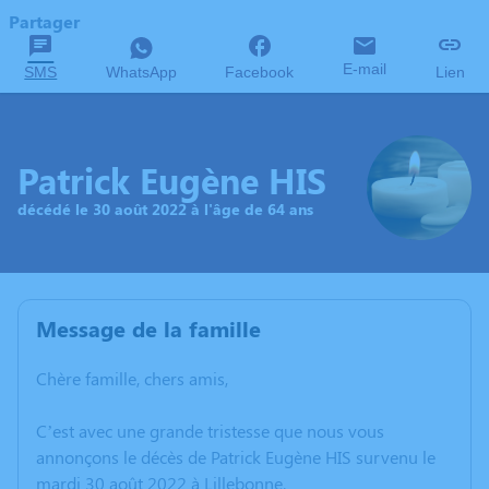
Partager
E-mail
SMS
WhatsApp
Facebook
Lien
Patrick Eugène HIS
décédé le 30 août 2022 à l'âge de 64 ans
Message de la famille
Chère famille, chers amis,
C’est avec une grande tristesse que nous vous
annonçons le décès de Patrick Eugène HIS survenu le
mardi 30 août 2022 à Lillebonne.