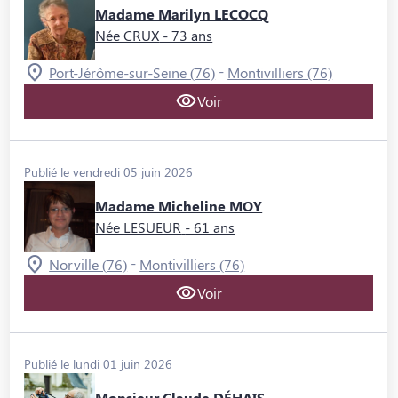
Madame Marilyn LECOCQ
Née CRUX
- 73 ans
-
Port-Jérôme-sur-Seine (76)
Montivilliers (76)
Voir
Publié le vendredi 05 juin 2026
Madame Micheline MOY
Née LESUEUR
- 61 ans
-
Norville (76)
Montivilliers (76)
Voir
Publié le lundi 01 juin 2026
Monsieur Claude DÉHAIS