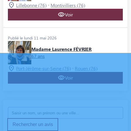
-
Lillebonne (76)
Montivilliers (76)
Voir
Publié le lundi 11 mai 2026
Madame Laurence FÉVRIER
67 ans
-
Port-Jérôme-sur-Seine (76)
Rouen (76)
Voir
Rechercher un avis