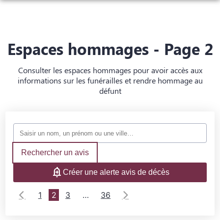
NOS SERVICES
ARTICLES FUNÉRAIRES
ORGANISER DES OBSÈQUES
Espaces hommages - Page 2
NOTRE AGENCE
PRÉVOIR SES OBSÈQUES
Consulter les espaces hommages pour avoir accès aux
NOTRE CHAMBRE FUNÉRAIRE
informations sur les funérailles et rendre hommage au
ESPACE HOMMAGES
MONUMENTS FUNÉRAIRES
défunt
SERVICES AUX FAMILLES
Rechercher un avis
Créer une alerte avis de décès
1
2
3
…
36