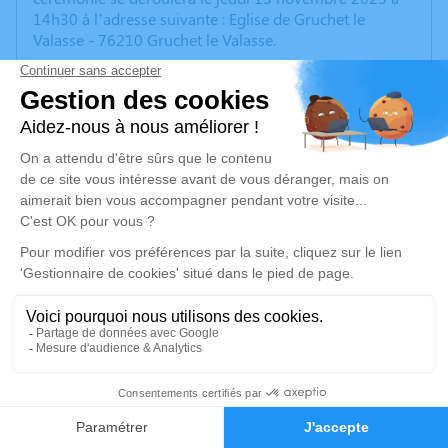
14h30 à l’adresse suivante : Eglise de Gruchet le
Valasse - 76210 Gruchet le Valasse.
Nous vous invitons à utiliser cet espace pour laisser
vos condoléances, partager des photos souvenirs, une
anecdote ou exprimer vos pensées à travers des
poèmes ou des textes. Cet endroit est un lieu
d'expression dédié à honorer la mémoire de Monique
GOUJON.
Je rends hommage
Cérémonie religieuse
jeudi 13 novembre 2025 à 14h30
Eglise de Gruchet le Valasse
76210 Gruchet le Valasse
7
Faire-part
Hommages
Je rends hommage