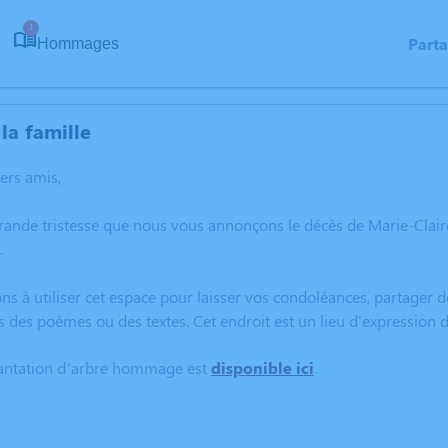
1
Part
Hommages
la famille
hers amis,
rande tristesse que nous vous annonçons le décès de Marie-Clai
.
ns à utiliser cet espace pour laisser vos condoléances, partager
s des poèmes ou des textes. Cet endroit est un lieu d'expression
lantation d’arbre hommage est
disponible ici
.