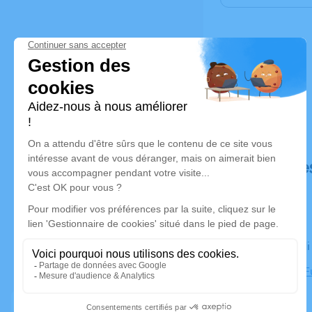
Déroulé de
Le vendred
Complexe Fu
Havre