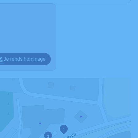
Je rends hommage
1
2