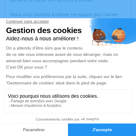
Nous vous invitons à utiliser cet espace pour laisser
vos condoléances, partager des photos souvenirs, une
anecdote ou exprimer vos pensées à travers des
poèmes ou des textes. Cet endroit est un lieu
d'expression dédié à honorer la mémoire de Marie-
Claire CAHAGNE.
Un service de plantation d’arbre hommage est
disponible ici
.
Je rends hommage
Cérémonie religieuse
mercredi 22 mai 2024 à 10h00
2
Église Notre-Dame - Paroisse Saint Denis des
Marais de Seine de Port-Jérôme-sur-Seine
Faire-part
Hommages
1 Rue Hélène Boucher