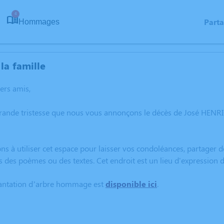
4
Part
Hommages
la famille
hers amis,
grande tristesse que nous vous annonçons le décès de José H
ns à utiliser cet espace pour laisser vos condoléances, partager
rs des poèmes ou des textes. Cet endroit est un lieu d'express
lantation d’arbre hommage est
disponible ici
.