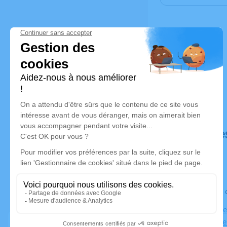
Déroulé de
Le jeudi 1
Église Notr
Notre dame 