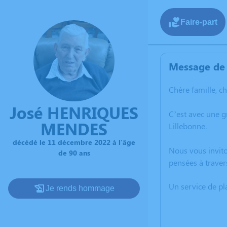
Faire-part
Message de 
Chère famille, c
José HENRIQUES
C’est avec une 
MENDES
Lillebonne.
décédé le 11 décembre 2022 à l'âge
Nous vous invito
de 90 ans
pensées à trave
Un service de p
Je rends hommage