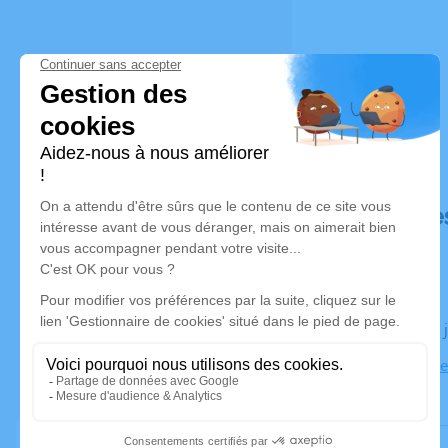
Déroulé de
Le jeudi 25
Eglise Notr