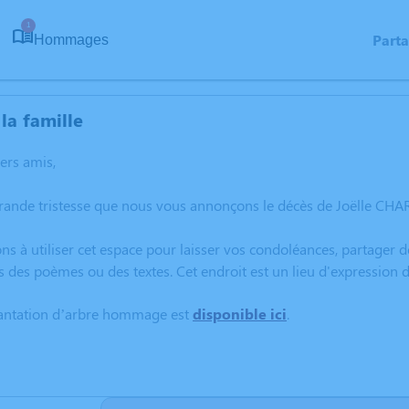
1
Part
Hommages
la famille
hers amis,
rande tristesse que nous vous annonçons le décès de Joëlle CHA
ns à utiliser cet espace pour laisser vos condoléances, partager
s des poèmes ou des textes. Cet endroit est un lieu d'expressio
lantation d’arbre hommage est
disponible ici
.