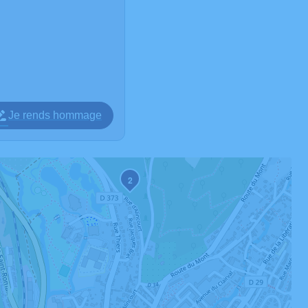
Je rends hommage
2