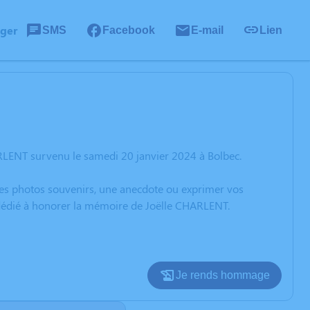
ager
SMS
Facebook
E-mail
Lien
RLENT survenu le samedi 20 janvier 2024 à Bolbec.
 des photos souvenirs, une anecdote ou exprimer vos
n dédié à honorer la mémoire de Joëlle CHARLENT.
Je rends hommage