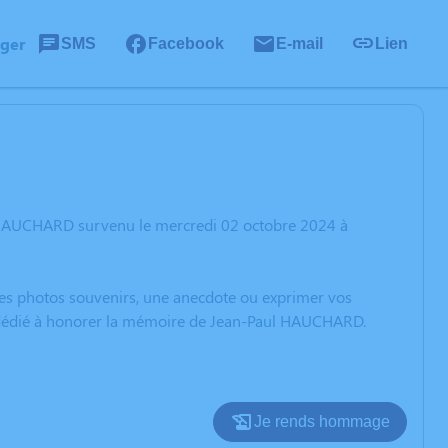
ager
SMS
Facebook
E-mail
Lien
l HAUCHARD survenu le mercredi 02 octobre 2024 à
 des photos souvenirs, une anecdote ou exprimer vos
on dédié à honorer la mémoire de Jean-Paul HAUCHARD.
Je rends hommage