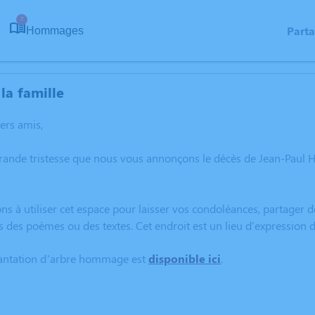
7
Part
Hommages
la famille
hers amis,
grande tristesse que nous vous annonçons le décès de Jean-Pau
ns à utiliser cet espace pour laisser vos condoléances, partager
s des poèmes ou des textes. Cet endroit est un lieu d'expressi
lantation d’arbre hommage est
disponible ici
.