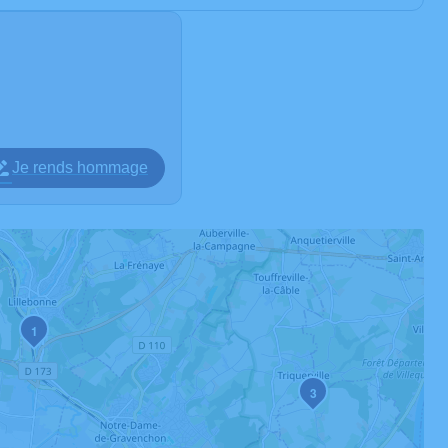
Je rends hommage
1
3