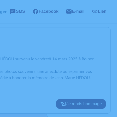
ager
SMS
Facebook
E-mail
Lien
e HÉDOU survenu le vendredi 14 mars 2025 à Bolbec.
 des photos souvenirs, une anecdote ou exprimer vos
n dédié à honorer la mémoire de Jean-Marie HÉDOU.
Je rends hommage