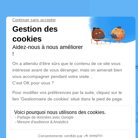
Déroulé de
Le lundi 2
Complexe Fu
76620 Le H