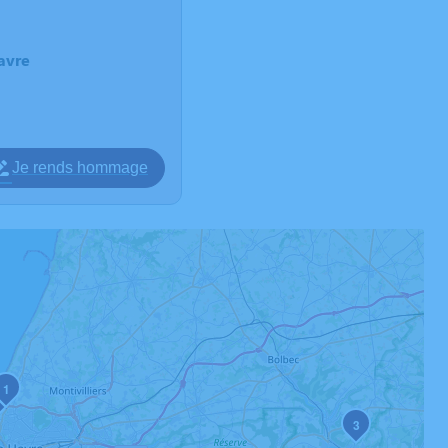
avre
Je rends hommage
1
3