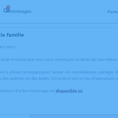
4
Part
Hommages
la famille
hers amis,
grande tristesse que nous vous annonçons le décès de Jean-Mari
ns à utiliser cet espace pour laisser vos condoléances, partager
s des poèmes ou des textes. Cet endroit est un lieu d'expressio
lantation d’arbre hommage est
disponible ici
.