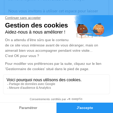
Nous vous invitons à utiliser cet espace pour laisser
vos condoléances, partager des photos souvenirs, une
anecdote ou exprimer vos pensées à travers des
poèmes ou des textes. Cet endroit est un lieu
d'expression dédié à honorer la mémoire de Jacques
Jean Louis DENISE.
Un service de plantation d’arbre hommage est
disponible ici
.
Je rends hommage
Cérémonie religieuse
mercredi 10 août 2022 à 14h30
2
Église de La Frenaye
76170 La Frenaye
Faire-part
Hommages