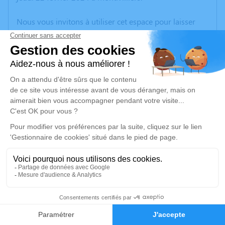
Nous vous invitons à utiliser cet espace pour laisser
vos condoléances, partager des photos souvenirs, une
anecdote ou exprimer vos pensées à travers des
poèmes ou des textes. Cet endroit est un lieu
d'expression dédié à honorer la mémoire de Jacky
LANGLOIS.
Un service de plantation d’arbre hommage est
disponible ici
.
Je rends hommage
Cérémonie religieuse
lundi 04 mars 2024 à 10h00
27
Église Saint Eustache de Saint-Eustache-la-
Forêt
Faire-part
Hommages
76210 Saint-Eustache-la-Forêt