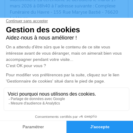
mars 2026 à 08h40 à l’adresse suivante : Complexe
Funéraire du Havre - 155 Rue Maryse Bastié - 76620
Le Havre.
Nous vous invitons à utiliser cet espace pour laisser
vos condoléances, partager des photos souvenirs, une
anecdote ou exprimer vos pensées à travers des
poèmes ou des textes. Cet endroit est un lieu
d'expression dédié à honorer la mémoire d’Huguette
DOUVILLE.
Un service de plantation d’arbre hommage est
disponible ici
.
Je rends hommage
Cérémonie civile
12
mardi 17 mars 2026 à 08h40
Faire-part
Hommages
Complexe Funéraire du Havre de Le Havre