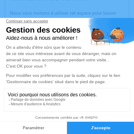
Nous vous invitons à utiliser cet espace pour laisser
vos condoléances, partager des photos souvenirs, une
anecdote ou exprimer vos pensées à travers des
poèmes ou des textes. Cet endroit est un lieu
d'expression dédié à honorer la mémoire d’Hervé
EBRAN.
Un service de plantation d’arbre hommage est
disponible ici
.
Je rends hommage
Cérémonie civile
mercredi 28 février 2024 à 08h30
61
Complexe Funéraire du Havre de Le Havre
155 Rue Maryse Bastié
Faire-part
Hommages
76620 Le Havre