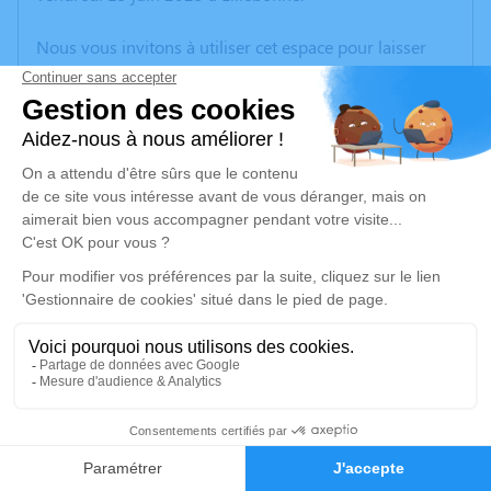
Nous vous invitons à utiliser cet espace pour laisser
vos condoléances, partager des photos souvenirs, une
anecdote ou exprimer vos pensées à travers des
poèmes ou des textes. Cet endroit est un lieu
d'expression dédié à honorer la mémoire de Gisèle
BOUILLON.
Un service de plantation d’arbre hommage est
disponible ici
.
Je rends hommage
Cérémonie religieuse
jeudi 19 juin 2025 à 14h30
1
Église Saint Aubin de Beuzevillette
76210 Beuzevillette
Faire-part
Hommages