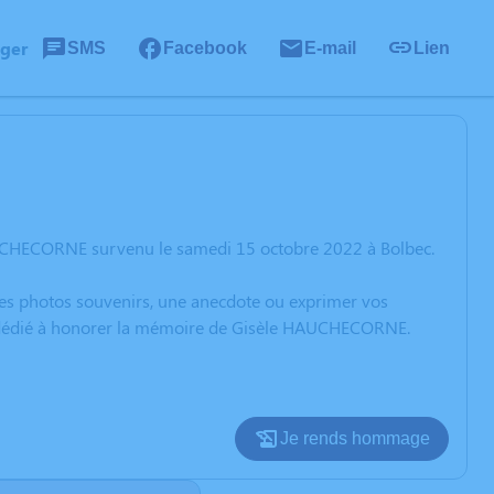
ager
SMS
Facebook
E-mail
Lien
AUCHECORNE survenu le samedi 15 octobre 2022 à Bolbec.
 des photos souvenirs, une anecdote ou exprimer vos
on dédié à honorer la mémoire de Gisèle HAUCHECORNE.
Je rends hommage