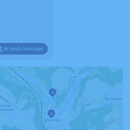
Je rends hommage
3
2