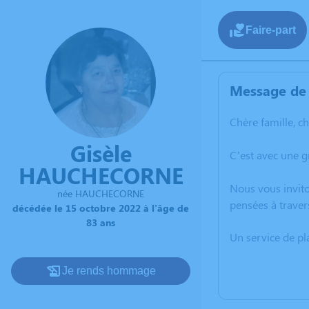
Faire-part
Message de 
Chère famille, c
Gisèle
C’est avec une 
HAUCHECORNE
Nous vous invito
née HAUCHECORNE
pensées à trave
décédée le 15 octobre 2022 à l'âge de
83 ans
Un service de p
Je rends hommage