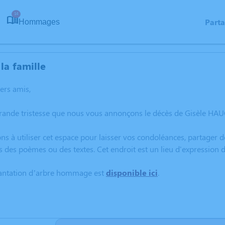
14
Part
Hommages
la famille
hers amis,
grande tristesse que nous vous annonçons le décès de Gisèle H
ns à utiliser cet espace pour laisser vos condoléances, partager
rs des poèmes ou des textes. Cet endroit est un lieu d'expressi
lantation d’arbre hommage est
disponible ici
.