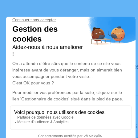
Déroulé de
Le vendred
Eglise Notr