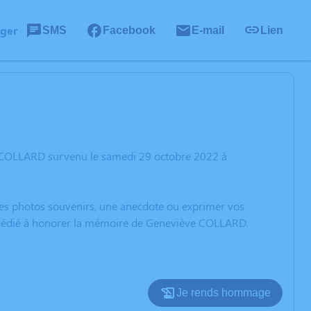
ager
SMS
Facebook
E-mail
Lien
e COLLARD survenu le samedi 29 octobre 2022 à
 des photos souvenirs, une anecdote ou exprimer vos
on dédié à honorer la mémoire de Geneviève COLLARD.
Je rends hommage