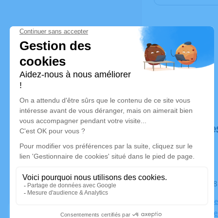
Déroulé de
Le mardi 
Église Notr
Notre dame 