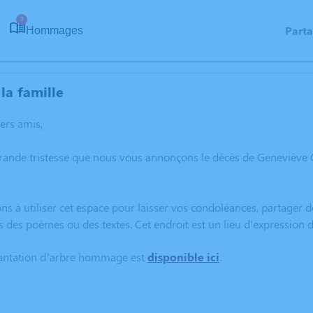
3
Part
Hommages
la famille
hers amis,
grande tristesse que nous vous annonçons le décès de Genevièv
ns à utiliser cet espace pour laisser vos condoléances, partager
s des poèmes ou des textes. Cet endroit est un lieu d'expressi
lantation d’arbre hommage est
disponible ici
.