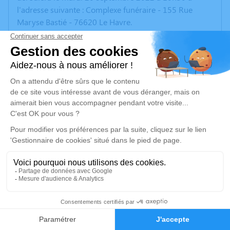
l'adresse suivante : Complexe funéraire - 155 Rue
Maryse Bastié - 76620 Le Havre.
Pas de fleurs . Une urne sera a votre disposition pour la
recherche contre la mladie de Charcot.
Un service de plantation d’arbre hommage est
disponible ici
.
Je rends hommage
Cérémonie civile
mardi 20 septembre 2022 à 10h30
Complexe Funéraire de Le Havre
155 Rue Maryse Bastié
76620 Le Havre
62
Faire-part
Hommages
Je rends hommage