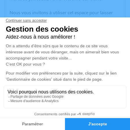
Nous vous invitons à utiliser cet espace pour laisser
vos condoléances, partager des photos souvenirs, une
anecdote ou exprimer vos pensées à travers des
poèmes ou des textes. Cet endroit est un lieu
d'expression dédié à honorer la mémoire de Fernande
LESTRELIN.
Un service de plantation d’arbre hommage est
disponible ici
.
Je rends hommage
Cérémonie religieuse
lundi 15 juillet 2024 à 14h30
2
Église Saint Maurice de Saint-Maurice-
d'Ételan
Faire-part
Hommages
76330 Saint-Maurice-d'Ételan