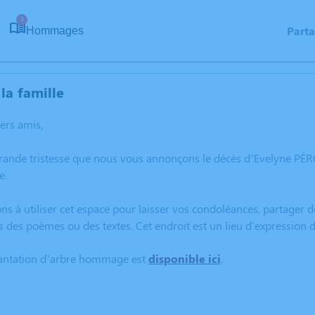
3
Part
Hommages
la famille
hers amis,
grande tristesse que nous vous annonçons le décès d’Evelyne P
e.
ns à utiliser cet espace pour laisser vos condoléances, partager
s des poèmes ou des textes. Cet endroit est un lieu d'expressio
lantation d’arbre hommage est
disponible ici
.