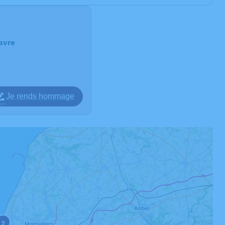
avre
Je rends hommage
2