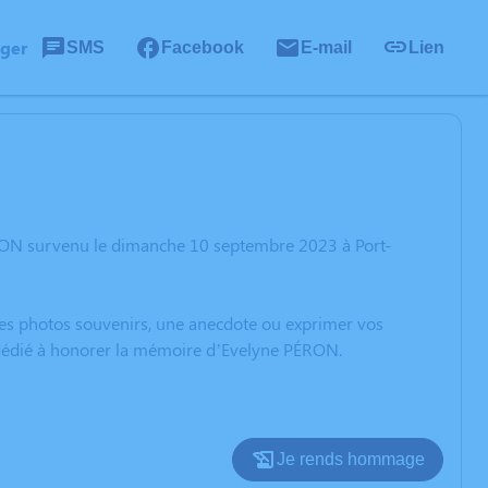
ager
SMS
Facebook
E-mail
Lien
ÉRON survenu le dimanche 10 septembre 2023 à Port-
 des photos souvenirs, une anecdote ou exprimer vos
n dédié à honorer la mémoire d’Evelyne PÉRON.
Je rends hommage