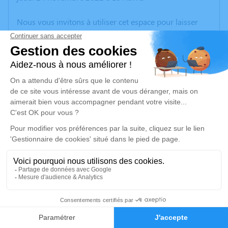
Nous vous invitons à utiliser cet espace pour laisser
vos condoléances, partager des photos souvenirs, une
anecdote ou exprimer vos pensées à travers des
poèmes ou des textes. Cet endroit est un lieu
d'expression dédié à honorer la mémoire d’Etienne
KRIEGER.
Un service de plantation d’arbre hommage est
disponible ici
.
Je rends hommage
Inhumation d'urne
mercredi 30 novembre 2022 à 14h30
22
Cimetière de Tancarville
La Courte Côte
Faire-part
Hommages
76430 Tancarville