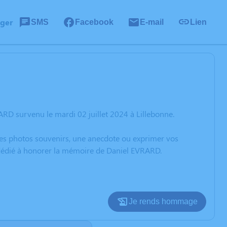
ager
SMS
Facebook
E-mail
Lien
RD survenu le mardi 02 juillet 2024 à Lillebonne.
 des photos souvenirs, une anecdote ou exprimer vos
n dédié à honorer la mémoire de Daniel EVRARD.
Je rends hommage