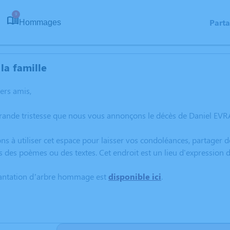
9
Part
Hommages
la famille
hers amis,
rande tristesse que nous vous annonçons le décès de Daniel EVRA
ns à utiliser cet espace pour laisser vos condoléances, partager
s des poèmes ou des textes. Cet endroit est un lieu d'expressio
lantation d’arbre hommage est
disponible ici
.