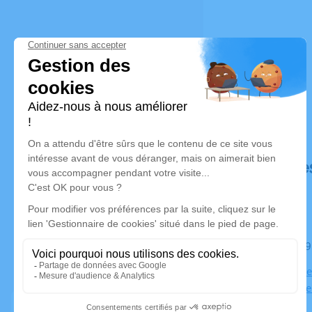
Déroulé de
Le mardi 09
Église Notr
Notre dame 