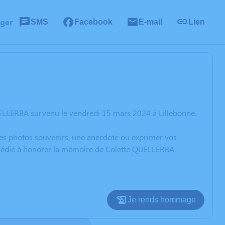
ager
SMS
Facebook
E-mail
Lien
UELLERBA survenu le vendredi 15 mars 2024 à Lillebonne.
 des photos souvenirs, une anecdote ou exprimer vos
n dédié à honorer la mémoire de Colette QUELLERBA.
Je rends hommage