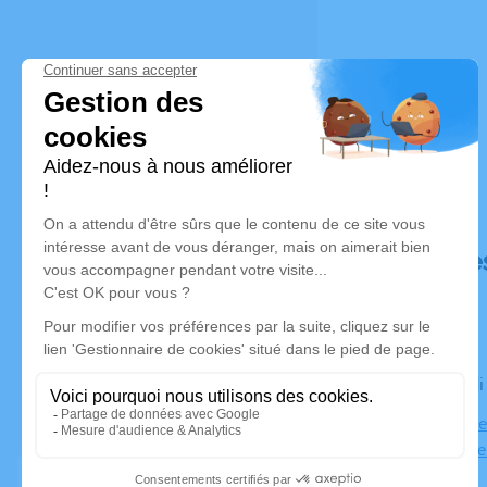
Déroulé de
Le vendred
Église Notr
Notre dame 