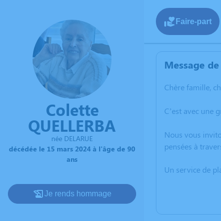
Faire-part
Message de 
Chère famille, c
Colette
C’est avec une 
QUELLERBA
Nous vous invito
née DELARUE
pensées à traver
décédée le 15 mars 2024 à l'âge de 90
ans
Un service de p
Je rends hommage