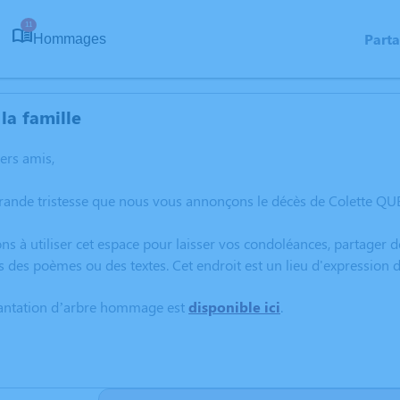
11
Part
Hommages
la famille
hers amis,
grande tristesse que nous vous annonçons le décès de Colette Q
ns à utiliser cet espace pour laisser vos condoléances, partager
s des poèmes ou des textes. Cet endroit est un lieu d'expressio
lantation d’arbre hommage est
disponible ici
.