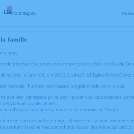
53
Part
Hommages
la famille
hers amis,
grande tristesse que nous vous annonçons le décès de Claude Dé
déroulera, le lundi 08 juin 2026, à 14h30, à l’Église Notre Dame 
 son sens de l'humour vont laisser un grand vide parmi nous.
ns à utiliser cet espace privé pour laisser vos condoléances, pa
s des poèmes ou des textes.
un lieu d'expression dédié à honorer la mémoire de Claude.
z faire un don en son hommage, n'hésitez pas à vous orienter ver
 qui soutient la recherche scientifique autour des maladies cardiov