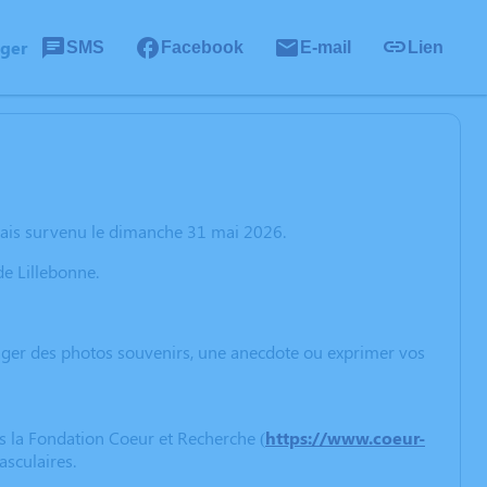
ager
SMS
Facebook
E-mail
Lien
hais survenu le dimanche 31 mai 2026.
de Lillebonne.
rtager des photos souvenirs, une anecdote ou exprimer vos
s la Fondation Coeur et Recherche (
https://www.coeur-
asculaires.