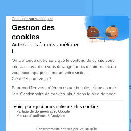
Déroulé de
Le lundi 08
Eglise Notr