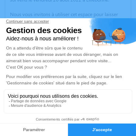
Nous vous invitons à utiliser cet espace pour laisser
vos condoléances, partager des photos souvenirs, une
anecdote ou exprimer vos pensées à travers des
poèmes ou des textes. Cet endroit est un lieu
d'expression dédié à honorer la mémoire de Catherine
Eliane Lina HÉBERT.
Un service de plantation d’arbre hommage est
disponible ici
.
Je rends hommage
Cérémonie religieuse
lundi 05 septembre 2022 à 10h00
1
Église Saint Michel de Tancarville
76430 Tancarville
Faire-part
Hommages