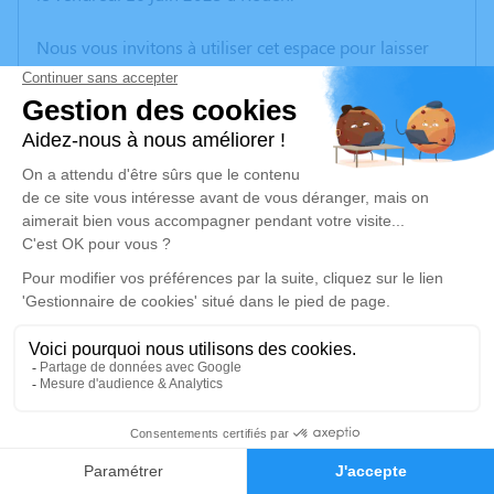
Nous vous invitons à utiliser cet espace pour laisser
vos condoléances, partager des photos souvenirs, une
anecdote ou exprimer vos pensées à travers des
poèmes ou des textes. Cet endroit est un lieu
d'expression dédié à honorer la mémoire de Bernard
GUILLEMARD.
Un service de plantation d’arbre hommage est
disponible ici
.
Je rends hommage
Cérémonie religieuse
jeudi 22 juin 2023 à 14h30
3
Église Saint Maurice de Saint-Maurice-
d'Ételan
Faire-part
Hommages
76330 Saint-Maurice-d'Ételan