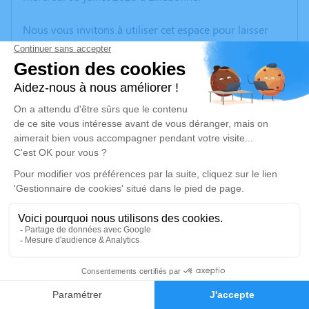
Nous vous invitons à utiliser cet espace pour laisser
vos condoléances, partager des photos souvenirs, une
anecdote ou exprimer vos pensées à travers des
poèmes ou des textes. Cet endroit est un lieu
d'expression dédié à honorer la mémoire d’Arlette
PERIER.
Un service de plantation d’arbre hommage est
disponible ici
.
Je rends hommage
Cérémonie religieuse
lundi 10 juillet 2023 à 14h30
3
Eglise Notre Dame de Lillebonne
Place Carnot
Faire-part
Hommages
76170 Lillebonne